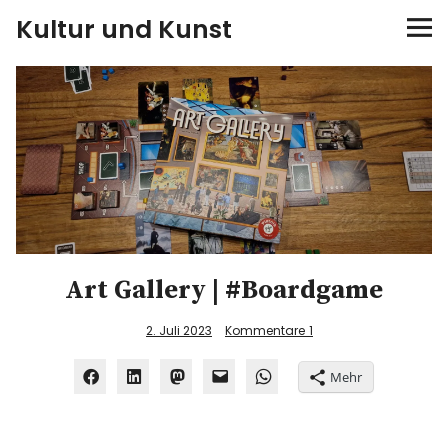
Kultur und Kunst
kultur & kunst
Ausstellungen
Spiele
Konzerte
Art Gallery | #Boardgame
Museen bei…
2. Juli 2023
Kommentare
1
Bloggerreisen
Mehr
Über mich