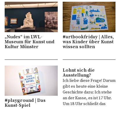
„Nudes“ im LWL-
#artbookfriday | Alles,
Museum für Kunst und
was Kinder über Kunst
Kultur Münster
wissen sollten
Lohnt sich die
Ausstellung?
Ich liebe diese Frage! Darum
gibt es heute eine kleine
Geschichte dazu: Ich stehe
an der Kasse, es ist 17 Uhr.
#playground | Das
Um 18 Uhr schließt das
Kunst-Spiel
Museum. Ein Besucher tritt
auf mich zu und dann kommt
sie, die Frage: "Lohnt sich
das (noch)?" 1. Die Frage, ob