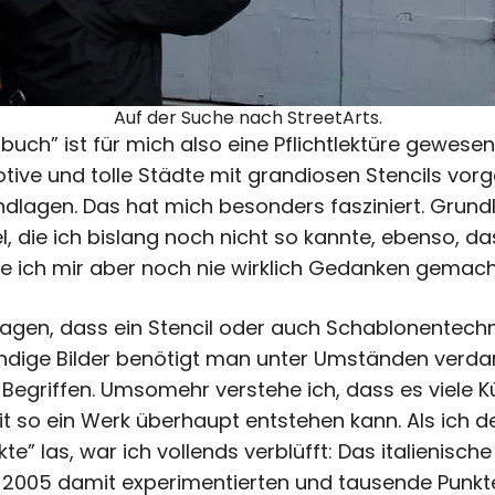
Auf der Suche nach StreetArts.
ndbuch” ist für mich also eine Pflichtlektüre gewes
otive und tolle Städte mit grandiosen Stencils vorg
dlagen. Das hat mich besonders fasziniert. Grund
el, die ich bislang noch nicht so kannte, ebenso, d
be ich mir aber noch nie wirklich Gedanken gemach
gen, dass ein Stencil oder auch Schablonentechni
endige Bilder benötigt man unter Umständen verd
 Begriffen. Umsomehr verstehe ich, dass es viele K
so ein Werk überhaupt entstehen kann. Als ich d
e” las, war ich vollends verblüfft: Das italienisch
ie 2005 damit experimentierten und tausende Punk