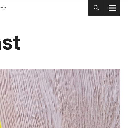
ich
st