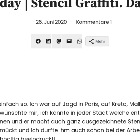
day | Stencil Graffiti. 
26. Juni 2020
Kommentare
1
Mehr
t einfach so. Ich war auf Jagd in
Paris
, auf
Kreta
,
Mal
h wünschte mir, ich könnte in jeder Stadt welche e
nen und er macht auch ganz ausgezeichnete Stenc
ckt und ich durfte ihm auch schon bei der Arbeit
hhaltig beeindruckt!