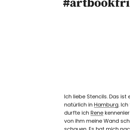
#artbookfri
Ich liebe Stencils. Das is
natürlich in
Hamburg
. Ic
durfte ich
Rene
kennenler
von ihm meine Wand schmü
schauen. Es hat mich nac