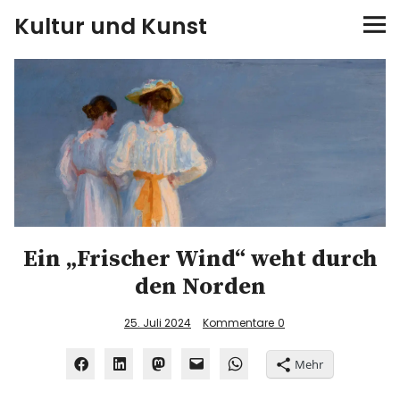
Kultur und Kunst
kultur & kunst
Ausstellungen
Spiele
Konzerte
Ein „Frischer Wind“ weht durch
Museen bei…
den Norden
Bloggerreisen
25. Juli 2024
Kommentare
0
Über mich
Mehr