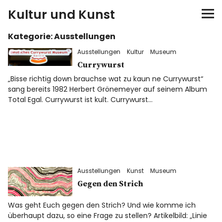
Kultur und Kunst
Kategorie:
Ausstellungen
kultur & kunst
Ausstellungen
Kultur
Museum
Ausstellungen
Currywurst
„Bisse richtig down brauchse wat zu kaun ne Currywurst“
sang bereits 1982 Herbert Grönemeyer auf seinem Album
Spiele
Total Egal. Currywurst ist kult. Currywurst…
Konzerte
Museen bei…
Ausstellungen
Kunst
Museum
Bloggerreisen
Gegen den Strich
Über mich
Was geht Euch gegen den Strich? Und wie komme ich
überhaupt dazu, so eine Frage zu stellen? Artikelbild: „Linie